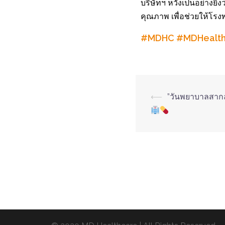
บริษัทฯ หวังเป็นอย่างยิ
คุณภาพ เพื่อช่วยให้โรง
#MDHC
#MDHealt
⟵
”วันพยาบาลสากล”