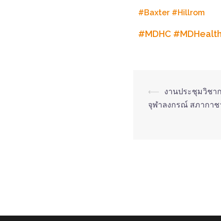
#Baxter
#Hillrom
#MDHC
#MDHealt
⟵
งานประชุมวิชาก
จุฬาลงกรณ์ สภากาชาด