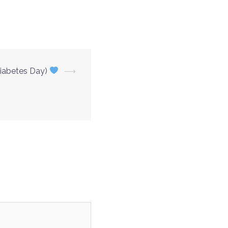
iabetes Day)
⟶