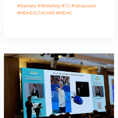
#Siemens
#Workshop
#TU
#Ultrasound
#MDHEALTHCARE
#MDHC