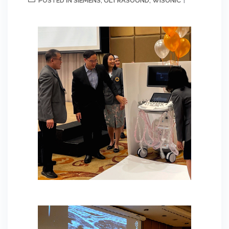
SIEMENS
ULTRASOUND
WISONIC
POSTED IN
,
,