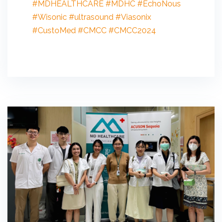
#MDHEALTHCARE
#MDHC
#EchoNous
#Wisonic
#ultrasound
#Viasonix
#CustoMed
#CMCC
#CMCC2024